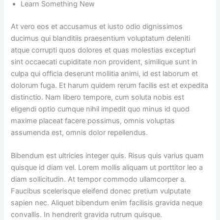
Learn Something New
At vero eos et accusamus et iusto odio dignissimos
ducimus qui blanditiis praesentium voluptatum deleniti
atque corrupti quos dolores et quas molestias excepturi
sint occaecati cupiditate non provident, similique sunt in
culpa qui officia deserunt mollitia animi, id est laborum et
dolorum fuga. Et harum quidem rerum facilis est et expedita
distinctio. Nam libero tempore, cum soluta nobis est
eligendi optio cumque nihil impedit quo minus id quod
maxime placeat facere possimus, omnis voluptas
assumenda est, omnis dolor repellendus.
Bibendum est ultricies integer quis. Risus quis varius quam
quisque id diam vel. Lorem mollis aliquam ut porttitor leo a
diam sollicitudin. At tempor commodo ullamcorper a.
Faucibus scelerisque eleifend donec pretium vulputate
sapien nec. Aliquet bibendum enim facilisis gravida neque
convallis. In hendrerit gravida rutrum quisque.