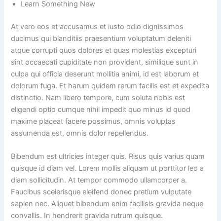
Learn Something New
At vero eos et accusamus et iusto odio dignissimos
ducimus qui blanditiis praesentium voluptatum deleniti
atque corrupti quos dolores et quas molestias excepturi
sint occaecati cupiditate non provident, similique sunt in
culpa qui officia deserunt mollitia animi, id est laborum et
dolorum fuga. Et harum quidem rerum facilis est et expedita
distinctio. Nam libero tempore, cum soluta nobis est
eligendi optio cumque nihil impedit quo minus id quod
maxime placeat facere possimus, omnis voluptas
assumenda est, omnis dolor repellendus.
Bibendum est ultricies integer quis. Risus quis varius quam
quisque id diam vel. Lorem mollis aliquam ut porttitor leo a
diam sollicitudin. At tempor commodo ullamcorper a.
Faucibus scelerisque eleifend donec pretium vulputate
sapien nec. Aliquet bibendum enim facilisis gravida neque
convallis. In hendrerit gravida rutrum quisque.